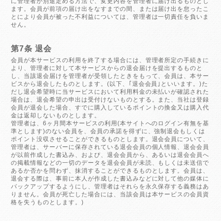
に管理者が別途定める方法で、変更内容を管理者に届け出るものとし
ます。会員が前項の届け出をなすまでの間、または届け出を怠ったこ
とにより会員が被った不利益については、管理者は一切責任を負いま
せん。
第7条 退会
会員が本サービスの利用を終了する場合には、管理者所定の手続きに
より、管理者に対して本サービスからの退会届けを提出するものと
し、当該退会届けを管理者が受領したときをもって、会員は、本サー
ビスから退会したものとします。(以下、｢退会会員｣といいます。)た
だし退会希望時に当サービスにおいて利用料金の未払いが確認された
場合は、退会希望の申出は受付けないものとする。また、当社は登録
会員が退会した場合、すでに購入しているポイントの換金又は購入代
金は返却しないものとします。
管理者は、6ヶ月間本サービスの利用(本サイトへのログイン有無を基
準とします)のない会員を、会員の承諾を得ずに、強制退会もしくは
ポイント没収させることができるものとします。退会会員について、
管理者は、サーバーに保存されている退会会員の個人情報、退会会員
が以前作成した書込み、および、退会会員から、あるいは退会会員へ
の掲載情報などの一切のデータを退会会員が未読、もしくは未送信で
あるか否かを問わず、抹消することができるものとします。会員は、
退会する際は、事前に本人が作成した書込みなどに対して他の媒体に
バックアップするようにし、管理者はそれらを永久保存する義務はあ
りません。会員が死亡した場合には、当該会員は本サービスの会員資
格を失うものとします。)