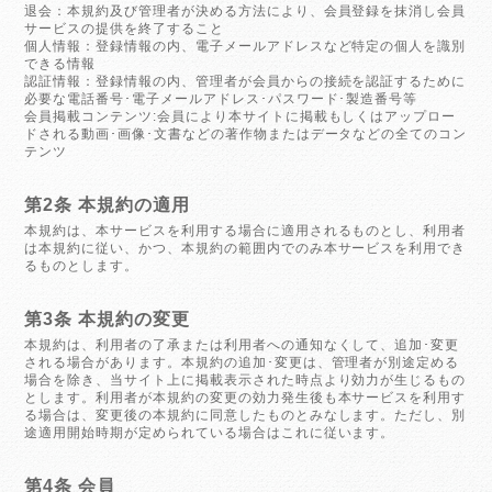
退会：本規約及び管理者が決める方法により、会員登録を抹消し会員
サービスの提供を終了すること
個人情報：登録情報の内、電子メールアドレスなど特定の個人を識別
できる情報
認証情報：登録情報の内、管理者が会員からの接続を認証するために
必要な電話番号･電子メールアドレス･パスワード･製造番号等
会員掲載コンテンツ:会員により本サイトに掲載もしくはアップロー
ドされる動画･画像･文書などの著作物またはデータなどの全てのコン
テンツ
第2条 本規約の適用
本規約は、本サービスを利用する場合に適用されるものとし、利用者
は本規約に従い、かつ、本規約の範囲内でのみ本サービスを利用でき
るものとします。
第3条 本規約の変更
本規約は、利用者の了承または利用者への通知なくして、追加･変更
される場合があります。本規約の追加･変更は、管理者が別途定める
場合を除き、当サイト上に掲載表示された時点より効力が生じるもの
とします。利用者が本規約の変更の効力発生後も本サービスを利用す
る場合は、変更後の本規約に同意したものとみなします。ただし、別
途適用開始時期が定められている場合はこれに従います。
第4条 会員