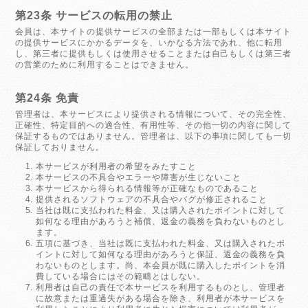
第23条 サービスの転用の禁止
会員は、本サイトの提供サービスの全部または一部もしくは本サイト
の提供サービスにかかるデータを、いかなる方法であれ、他に転用
し、第三者に提供もしくは使用させることまたは自己もしくは第三者
の営業のために利用することはできません。
第24条 免責
管理者は、本サービスにより提供される情報について、その完全性、
正確性、特定目的への適合性、有用性等、その他一切の内容に関して
保証するものではありません。管理者は、以下の事項に関しても一切
保証しておりません。
本サービスが利用者の希望をみたすこと
本サービスの不具合やエラーや障害が生じないこと
本サービスから得られる情報等が正確なものであること
提供されるソフトウェアの不具合やバグが修正されること
当社は既に支払われた料金、又は購入されたポイントに対して
如何なる理由があろうと補償、返金の義務を負わないものとし
ます。
五項に基づき、当社は既に支払われた料金、又は購入されたポ
イントに対して如何なる理由があろうと保証、返金の義務を負
わないものとします。尚、本会員が既に購入したポイントを消
費している場合にはその範疇とはしない。
利用者は自己の責任で本サービスを利用するものとし、管理者
に故意または重過失がある場合を除き、利用者が本サービスを