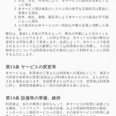
天災、火災、停電等により、本サービスの提供が出来なくな
った場合
本サービス用設備及びシステム等の保守を定期的又は緊急に
実施する場合
戦争、動乱、暴動、騒乱等により本サービスの提供が不可能
になった場合
その他当社が本サービスの一時的な中断が必要と判断した場
合
弊社は、最低1ヶ月前の予告をもって、弊社の判断により当サイトを
停止することができます。この停止予告は、当サイトその他の弊社が
提供する手段を通じて発表します。会員によって、当サイト上で提供
されるコンテンツなどの解釈については利用者が自ら判断し、その信
頼性などについては利用者が自己の責任において利用することに同意
するものとします。
第13条 サービスの変更等
本サービスは、利用者の了承または利用者への通知なくして、適宜そ
の内容や名称等が変更(追加および削減を含みます)され、または中止
される場合があります。当該変更または中止につき、管理者は利用者
に対し、損害賠償義務など一切の法的責任を負いません。
第14条 設備等の準備、維持
利用者は、自己の費用と責任をもって、本サービスの利用に必要とな
る機器、ソフトウェア、その他の設備、および回線利用契約の締結、
インターネット接続サービスへの加入、その他本サービスの利用に必