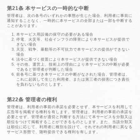
第21条 本サービスの一時的な中断
管理者は、次の各号のいずれかの事態が生じた場合、利用者に事前に
通知することなく、一時的に本サービスの全部または一部を中断する
ことがあります。
本サービス用設備の保守の必要がある場合
停電、火災等、社会インフラの障害により本サービスが提供で
きない場合
天災、戦争、暴動等の不可抗力で本サービスの提供ができない
場合
法令に基づく措置により本サービスが提供できない場合
その他、運営上、技術上の理由により本サービスの中断が必要
であると管理者が判断した場合
前各号に基づき本サービスの中断がなされた場合、管理者は、
これに起因して生じた利用者、または第三者の損害につき責任
を負わないものとします。
第22条 管理者の権利
管理者は、利用者の事前の承諾を必要とせず、本サービスを利用して
広告等を掲載する権利を有します。管理者は、利用者の事前の承諾を
必要とせず、管理者が適切と判断する方法にて本サービスを分類又は
順位をつけて掲載することができるものとします。また、当該分類又
は順位に応じて、利用者に種別を設けて、それぞれの利用者に異なる
サービス形態で、随時提供できる権利を有します。