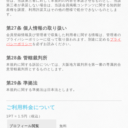
合は、当該第三者に対して本規約の内容を承諾させるものとし、当該
第三者が承諾しない場合は、当該会員掲載コンテンツに関する知的財
産権を譲渡、利用許諾又はその他の態様で処分できないものとしま
す。
第27条 個人情報の取り扱い
会員登録情報及び管理者で収集した利用者に関する情報は、管理者の
プライバシーポリシーに従って取り扱われます。別途に定める
プライ
バシーポリシー
を必ずお読みください。
第28条 管轄裁判所
本規約に関する訴訟については、大阪地方裁判所を第一審の専属的合
意管轄裁判所とするものとします。
第29条 準拠法
本規約に関する準拠法は日本法とします｡
ご利用料金について
1PT = 1.5円（税込）
プロフィール閲覧
無料