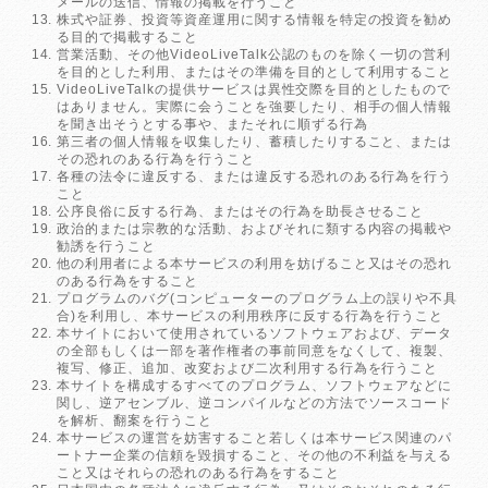
メールの送信、情報の掲載を行うこと
株式や証券、投資等資産運用に関する情報を特定の投資を勧め
る目的で掲載すること
営業活動、その他VideoLiveTalk公認のものを除く一切の営利
を目的とした利用、またはその準備を目的として利用すること
VideoLiveTalkの提供サービスは異性交際を目的としたもので
はありません。実際に会うことを強要したり、相手の個人情報
を聞き出そうとする事や、またそれに順ずる行為
第三者の個人情報を収集したり、蓄積したりすること、または
その恐れのある行為を行うこと
各種の法令に違反する、または違反する恐れのある行為を行う
こと
公序良俗に反する行為、またはその行為を助長させること
政治的または宗教的な活動、およびそれに類する内容の掲載や
勧誘を行うこと
他の利用者による本サービスの利用を妨げること又はその恐れ
のある行為をすること
プログラムのバグ(コンピューターのプログラム上の誤りや不具
合)を利用し、本サービスの利用秩序に反する行為を行うこと
本サイトにおいて使用されているソフトウェアおよび、データ
の全部もしくは一部を著作権者の事前同意をなくして、複製、
複写、修正、追加、改変および二次利用する行為を行うこと
本サイトを構成するすべてのプログラム、ソフトウェアなどに
関し、逆アセンブル、逆コンパイルなどの方法でソースコード
を解析、翻案を行うこと
本サービスの運営を妨害すること若しくは本サービス関連のパ
ートナー企業の信頼を毀損すること、その他の不利益を与える
こと又はそれらの恐れのある行為をすること