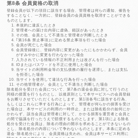
第8条 会員資格の取消
登録会員が以下の項目に該当する場合、管理者は何らの通知、催告を
することなく、一方的に、登録会員の会員資格を取消すことができる
ものとします。
本規約に違反したとき
管理者への届け出内容に虚偽、錯誤があったとき
その他、会員として不適当と管理者が判断したとき
｢第16条 禁止事項｣に定める禁止事項を行った場合
会員が死亡した場合
会員登録後に、登録内容に変更があったにもかかわらず、会員
がすみやかに変更を行わなかった場合
入力されている情報の不正利用または改ざんを行った場合
IDまたはパスワ－ドを不正に使用した場合
当サイトの利用料金等の支払債務の履行を遅滞し、または支払
を拒否した場合
当サイトを使用して違法な行為を行った場合
その他管理者が、会員として不適当と判断した場合
除名処分を受けた会員について、第7条の退会会員に対して行うのと
同様の措置を行うものとし、以後原則として本サービスへの会員登録
をお断りさせていただくものとします。第1項各号に該当する行為、
もしくはこれらに準する行為によって、管理者が何らかの損害を受け
た場合は、本サービスの利用の一時停止、または除名処分の如何にか
かわらず、該当会員は管理者に対して、かかる損害を運営者と会員と
の間で協議を行ったうえで賠償するものとします。第1項による除名
処分を受けた会員は、除名の理由の開示を求めることができないもの
とし、除名処分の内容について争わないものとします。本条に定める
退会･除名処分により、会員資格は失われ、会員は本サービス利用に