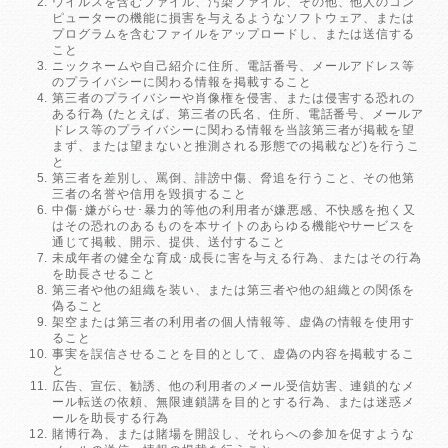
ウイルスを含むファイル、汚染ファイル、その他、他人のコン
ピューターの機能に損害を与えるようなソフトウェア、または
プログラムを含むファイルをアップロードし、または送信する
こと
ニックネームや自己紹介に住所、電話番号、メールアドレス等
のプライバシーに関わる情報を掲載すること
第三者のプライバシーや肖像権を侵害、または侵害する恐れの
ある行為 (たとえば、第三者の氏名、住所、電話番号、メールア
ドレス等のプライバシーに関わる情報を当該第三者が掲載を望
まず、または望まないと推測される形態での掲載など)を行うこ
と
第三者を差別し、罵倒、誹謗中傷、脅追を行うこと、その他第
三者の名誉や信用を毀損すること
中傷･嫌がらせ･暴力的等他の利用者が嫌悪感、不快感を抱く又
はその恐れのあるものを本サイトのあらゆる機能やサービスを
通じて掲載、開示、提供、送付すること
未成年者の健全な育成･成長に害を与える行為、またはその行為
を助長させること
第三者や他の組織を装い、または第三者や他の組織との関係を
偽ること
架空または第三者の利用者の個人情報等、虚偽の情報を使用す
ること
事実を誤信させることを目的として、虚偽の内容を掲載するこ
と
広告、宣伝、勧誘、他の利用者のメール受信妨害、連鎖的なメ
ール転送の依頼、無限連鎖講を目的とする行為、または迷惑メ
ールを助長する行為
賭博行為、または賭場を開設し、それらへの参加を促すような