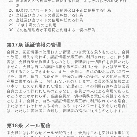
日本国内の各種法令に違反する行為、又はそのおそれのある行
為
ID及びパスワードを、目的外又は不正に使用する行為
当社及び当サイトの運営を妨げる行為
当社及び当サイトの信用を貶める行為
18歳未満の方のご利用
その他管理者が不適切と判断する一切の行為
第17条 認証情報の管理
会員は、認証情報の使用および管理につき責任を負うものとし、会員
の故意、過失を問わず、認証情報が第三者に利用されたことに伴う損
害は、会員自身が負担するものとし、管理者は一切責任を負担いたし
ません。会員は自己の認証情報を第三者に利用させ、または第三者と
共有することはできません。また、会員は、自己のIDおよびパスワー
ドを、譲渡、貸与、名義変更、担保の目的への提供、その他第三者の
利用に供する行為は一切行わないものとします。会員の認証情報によ
り本サービスが利用された場合、管理者は、その利用行為を当該会員
自身によって行われたものとみなし、会員ご本人による利用であった
かどうかにかかわらず、当該会員が一切の義務と責任を負担するもの
とします。会員は、自己の認証情報が第三者に利用されている場合、
またはそのおそれがある場合、あるいはパスワードを失念した場合に
は、ただちに管理者に通知し、管理者の指示に従うものとします。
第18条 メール配信
本会員にはお知らせメールが配信され、会員はこれを受け取る事に同