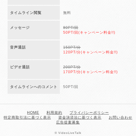
タイムライン閲覧
無料
メッセージ
80PT/回
50PT/回(キャンペーン料金!!)
音声通話
150PT/分
120PT/分(キャンペーン料金!!)
ビデオ通話
200PT/分
170PT/分(キャンペーン料金!!)
タイムラインへのコメント
50PT/回
HOME
利用規約
プライバシーポリシー
特定商取引法に基づく表示
資金決済法に基づく表示
お問い合わせ
広告提案募集
© VideoLiveTalk