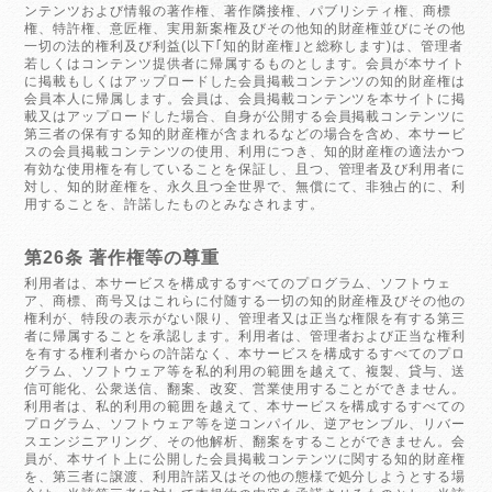
ンテンツおよび情報の著作権、著作隣接権、パブリシティ権、商標
権、特許権、意匠権、実用新案権及びその他知的財産権並びにその他
一切の法的権利及び利益(以下｢知的財産権｣と総称します)は、管理者
若しくはコンテンツ提供者に帰属するものとします。会員が本サイト
に掲載もしくはアップロードした会員掲載コンテンツの知的財産権は
会員本人に帰属します。会員は、会員掲載コンテンツを本サイトに掲
載又はアップロードした場合、自身が公開する会員掲載コンテンツに
第三者の保有する知的財産権が含まれるなどの場合を含め、本サービ
スの会員掲載コンテンツの使用、利用につき、知的財産権の適法かつ
有効な使用権を有していることを保証し、且つ、管理者及び利用者に
対し、知的財産権を、永久且つ全世界で、無償にて、非独占的に、利
用することを、許諾したものとみなされます。
第26条 著作権等の尊重
利用者は、本サービスを構成するすべてのプログラム、ソフトウェ
ア、商標、商号又はこれらに付随する一切の知的財産権及びその他の
権利が、特段の表示がない限り、管理者又は正当な権限を有する第三
者に帰属することを承認します。利用者は、管理者および正当な権利
を有する権利者からの許諾なく、本サービスを構成するすべてのプロ
グラム、ソフトウェア等を私的利用の範囲を越えて、複製、貸与、送
信可能化、公衆送信、翻案、改変、営業使用することができません。
利用者は、私的利用の範囲を越えて、本サービスを構成するすべての
プログラム、ソフトウェア等を逆コンパイル、逆アセンブル、リバー
スエンジニアリング、その他解析、翻案をすることができません。会
員が、本サイト上に公開した会員掲載コンテンツに関する知的財産権
を、第三者に譲渡、利用許諾又はその他の態様で処分しようとする場