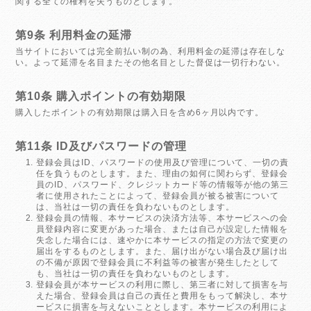
関する全ての権利を失うものとします。
第9条 利用料金の延滞
当サイトにおいては完全前払い制の為、利用料金の延滞は存在しな
い。よって延滞を名目またその他名目とした督促は一切行わない。
第10条 購入ポイントの有効期限
購入したポイントの有効期限は購入日を含め6ヶ月以内です。
第11条 ID及びパスワードの管理
登録会員はID、パスワードの使用及び管理について、一切の責
任を負うものとします。また、理由の如何に関わらず、登録会
員のID、パスワード、クレジットカード等の情報等が他の第三
者に使用されたことによって、登録会員が被る被害について
は、当社は一切の責任を負わないものとします。
登録会員の情報、本サービスの決済方法等、本サービスへの会
員登録内容に変更があった場合、または自己が設定した情報を
失念した場合には、速やかに本サービスの指定の方法で変更の
届出をするものとします。また、届け出がない場合及び届け出
の不備が原因で登録会員に不利益等の被害が発生したとして
も、当社は一切の責任を負わないものとします。
登録会員が本サービスの利用に際し、第三者に対して損害を与
えた場合、登録会員は自己の責任と費用をもって解決し、本サ
ービスに損害を与えないこととします。本サービスの利用によ