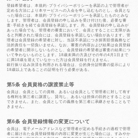
登録希望者は、本規約･プライバシーポリシーを承諾の上で管理者が
定める方法により本サービスへの入会を申し込むものとし、会員とな
った場合には、本規約･プライバシーポリシーを承諾したものとみな
します。管理者は、会員登録の申し込みを受け付けた後、必要な審
査･手続きを経て会員登録を承認します。尚、会員登録の申し込みが
あった場合でも、管理者の審査において、会員とすることに支障があ
ると判断された場合には、会員登録を承認しない場合があります。管
理者は会員登録の希望者に対し、当該不承認につき損害賠償義務など
法的責任を一切負いません。なお、審査の内容および結果は会員登録
の希望者に開示しないものとし、会員登録の希望者は審査の結果につ
いて争わないものとします。18歳未満の方及びその年の4月1日まで
に満18歳を迎えていなかった方は会員登録を行えません。
銀行振り込み決済を利用される場合は、公的身分証明書の提示により
18歳以上であることの証明を行う必要がある。
第5条 会員資格の譲渡禁止等
会員は、会員としての資格、あるいは会員として管理者に対して有す
る権利を第三者に譲渡し、貸与し、あるいは担保の目的とすることは
できません。また、会員としての義務を第三者に承継させることもで
きません。
第6条 会員登録情報の変更について
会員は、電子メールアドレスなど管理者が定める手続きの過程で管理
者に届け出た会員登録情報の内容に変更が生じた場合には、すみやか