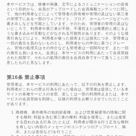
本サービスでは、映像や画像、文字によるコミュニケーションの促進
という目的から、会員がアップロードした会員掲載コンテンツに関し
て、他の利用者などによって管理者の所有権や管理の及ばない第三者
の管理下にある一部のウェブサイト、ブログ、ホームページなどへの
書き出しなどを可能としています。そのため、管理者の管理の及ばな
いところで、利用者や第三者が不快、不適切または侮蔑的と感じるよ
うな書き込みや言動などがなされる可能性があります。そのような侵
害行為などにより、利用者が被った損害または損失につき、管理者は
一切の責任を負わないものとし、利用者からの申出に基づくクレー
ム、苦情の処理又はその仲介なども管理者は一切関与せず、また一切
の責任も負いません。会員は、本サービスの利用にあたって会員登録
された段階で、それらの処理の責任を会員自身ですべて負うことに同
意したものと見なします。
第16条 禁止事項
管理者は、本サービスの利用にあたって、以下の行為を禁止します。
利用者がこれらの禁止行為を行った場合は、管理者は提供している本
サイトの各種サービスの全部、若しくは一部の利用停止または、本サ
ービスの会員登録を削除し、以後の利用をお断りさせていただくこと
があります。
商標権、著作権等の知的財産権、および営業秘密等の情報に関
する権利･利益を含む第三者の権利･利益を侵害し、または侵害
する恐れのある行為 (たとえば、利用者が開示を行う正当な権利
を有しない内容のメッセージやコンテンツのアップロード、掲
示、または送信など)を行うこと