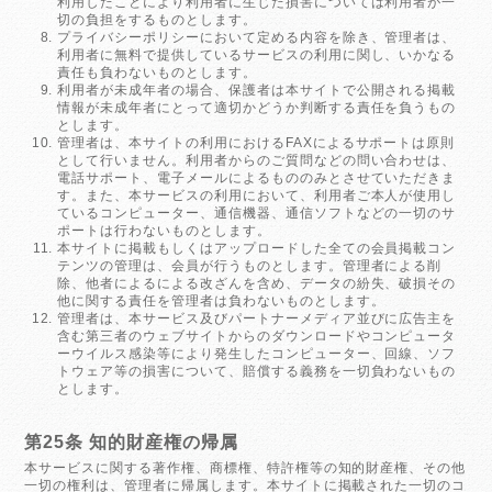
利用したことにより利用者に生じた損害については利用者が一
切の負担をするものとします。
プライバシーポリシーにおいて定める内容を除き、管理者は、
利用者に無料で提供しているサービスの利用に関し、いかなる
責任も負わないものとします。
利用者が未成年者の場合、保護者は本サイトで公開される掲載
情報が未成年者にとって適切かどうか判断する責任を負うもの
とします。
管理者は、本サイトの利用におけるFAXによるサポートは原則
として行いません。利用者からのご質問などの問い合わせは、
電話サポート、電子メールによるもののみとさせていただきま
す。また、本サービスの利用において、利用者ご本人が使用し
ているコンピューター、通信機器、通信ソフトなどの一切のサ
ポートは行わないものとします。
本サイトに掲載もしくはアップロードした全ての会員掲載コン
テンツの管理は、会員が行うものとします。管理者による削
除、他者によるによる改ざんを含め、データの紛失、破損その
他に関する責任を管理者は負わないものとします。
管理者は、本サービス及びパートナーメディア並びに広告主を
含む第三者のウェブサイトからのダウンロードやコンピュータ
ーウイルス感染等により発生したコンピューター、回線、ソフ
トウェア等の損害について、賠償する義務を一切負わないもの
とします。
第25条 知的財産権の帰属
本サービスに関する著作権、商標権、特許権等の知的財産権、その他
一切の権利は、管理者に帰属します。本サイトに掲載された一切のコ