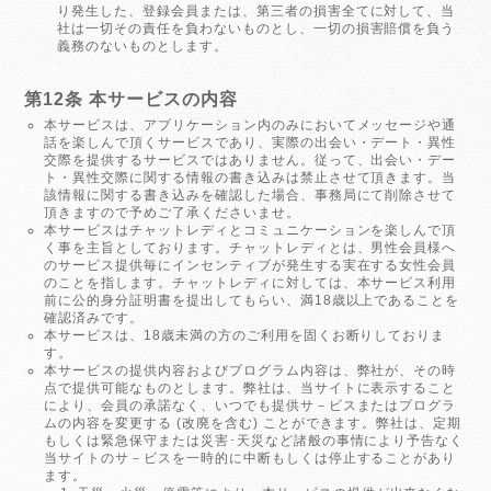
り発生した、登録会員または、第三者の損害全てに対して、当
社は一切その責任を負わないものとし、一切の損害賠償を負う
義務のないものとします。
第12条 本サービスの内容
本サービスは、アプリケーション内のみにおいてメッセージや通
話を楽しんで頂くサービスであり、実際の出会い・デート・異性
交際を提供するサービスではありません。従って、出会い・デー
ト・異性交際に関する情報の書き込みは禁止させて頂きます。当
該情報に関する書き込みを確認した場合、事務局にて削除させて
頂きますので予めご了承くださいませ。
本サービスはチャットレディとコミュニケーションを楽しんで頂
く事を主旨としております。チャットレディとは、男性会員様へ
のサービス提供毎にインセンティブが発生する実在する女性会員
のことを指します。チャットレディに対しては、本サービス利用
前に公的身分証明書を提出してもらい、満18歳以上であることを
確認済みです。
本サービスは、18歳未満の方のご利用を固くお断りしておりま
す。
本サービスの提供内容およびプログラム内容は、弊社が、その時
点で提供可能なものとします。弊社は、当サイトに表示すること
により、会員の承諾なく、いつでも提供サ－ビスまたはプログラ
ムの内容を変更する (改廃を含む) ことができます。弊社は、定期
もしくは緊急保守または災害･天災など諸般の事情により予告なく
当サイトのサ－ビスを一時的に中断もしくは停止することがあり
ます。