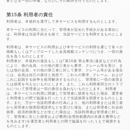
要となる一切の準備、ならびにその維持を行うものとします。
第15条 利用者の責任
利用者は、本規約を遵守して本サービスを利用するものとします。
本サービスの利用に当たって、管理者が定めた手続きがある場合に
は、利用者は当該手続きを経て、当該サービスを利用するものとしま
す。
利用者は、本サービスの利用および本サービスの利用を通じて各々が
掲載もしくはアップロードした会員掲載コンテンツにつき、一切の責
任を負うものとします。
利用者が、本規約の違反もしくは｢第16条 禁止事項｣違反などの行為
により、他の会員、その他の第三者から要求、クレーム等を受け、ま
たは他の会員、その他の第三者に対して要求、クレーム等がある場合
には、会員は自己の責任と負担で、これらの要求、クレーム、および
これに起因する紛争を処理解決するものとし、管理者に一切の迷惑ま
たは損害を与えないものとします。また、これら利用者同士のトラブ
ルについて管理者は一切の責任を負わないものとします。 利用者
は、本サービスの利用に関連して管理者に損害を与えた場合、運営者
と利用者との間で協議を行ったうえで当該損害を賠償するものとしま
す。また、万が一当該利用者の行為により、他の利用者または第三者
から管理者が損害賠償請求などを受けた場合、または管理者に社会的
損害、経済的損害などが生じた場合は、当該利用者は管理者に対し
て、管理者に生じた損害および費用(合理的範囲内の弁護士費用など
を含みます)を運営者と利用者との間で協議を行ったうえで補償する
ものとします。